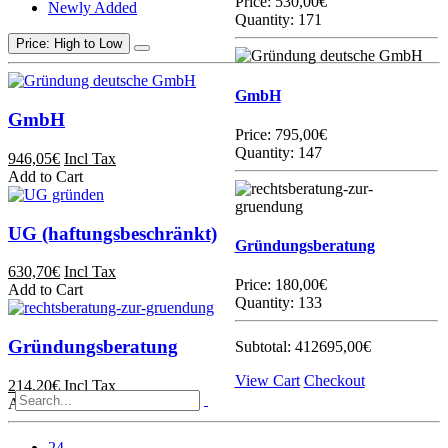
Price:
530,00€
Newly Added
Quantity: 171
Price: High to Low
GmbH
GmbH
Price:
795,00€
Quantity: 147
946,05€
Incl Tax
Add to Cart
UG (haftungsbeschränkt)
Gründungsberatung
630,70€
Incl Tax
Price:
180,00€
Add to Cart
Quantity: 133
Gründungsberatung
Subtotal:
412695,00€
View Cart
Checkout
214,20€
Incl Tax
Add to Cart
24