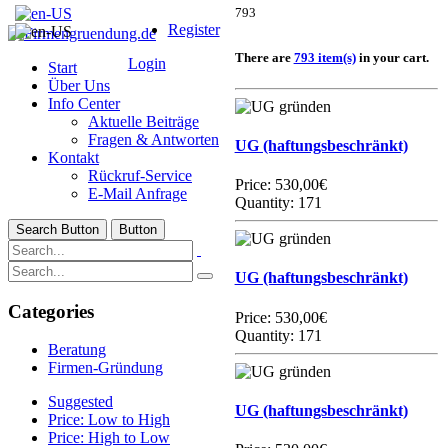
793
Register
There are
793 item(s)
in your cart.
Login
Start
Über Uns
Info Center
Aktuelle Beiträge
Fragen & Antworten
UG (haftungsbeschränkt)
Kontakt
Rückruf-Service
Price:
530,00€
E-Mail Anfrage
Quantity: 171
Search Button
Button
UG (haftungsbeschränkt)
Categories
Price:
530,00€
Quantity: 171
Beratung
Firmen-Gründung
Suggested
UG (haftungsbeschränkt)
Price: Low to High
Price: High to Low