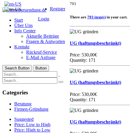
793
Register
There are
793 item(s)
in your cart.
Login
Start
Über Uns
Info Center
Aktuelle Beiträge
Fragen & Antworten
UG (haftungsbeschränkt)
Kontakt
Rückruf-Service
Price:
530,00€
E-Mail Anfrage
Quantity: 171
Search Button
Button
UG (haftungsbeschränkt)
Categories
Price:
530,00€
Quantity: 171
Beratung
Firmen-Gründung
Suggested
UG (haftungsbeschränkt)
Price: Low to High
Price: High to Low