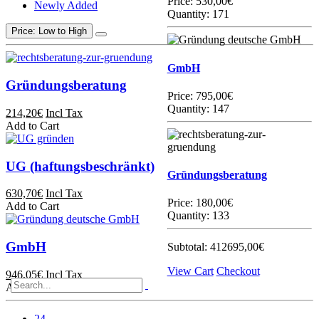
Price:
530,00€
Newly Added
Quantity: 171
Price: Low to High
GmbH
Gründungsberatung
Price:
795,00€
Quantity: 147
214,20€
Incl Tax
Add to Cart
UG (haftungsbeschränkt)
Gründungsberatung
630,70€
Incl Tax
Price:
180,00€
Add to Cart
Quantity: 133
GmbH
Subtotal:
412695,00€
View Cart
Checkout
946,05€
Incl Tax
Add to Cart
24